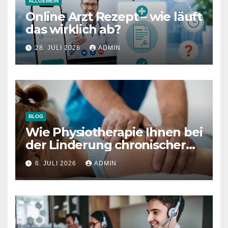
ALLGEMEIN
Online Arzt Rezept – wie läuft
das wirklich ab?
28. JULI 2026
ADMIN
BLOG
Wie Physiotherapie Ihnen bei
der Linderung chronischer
Schmerzen helfen kann
6. JULI 2026
ADMIN