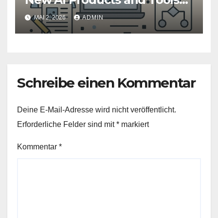
Revolutionizing Industries
MAI 2, 2026
ADMIN
Schreibe einen Kommentar
Deine E-Mail-Adresse wird nicht veröffentlicht.
Erforderliche Felder sind mit
*
markiert
Kommentar
*